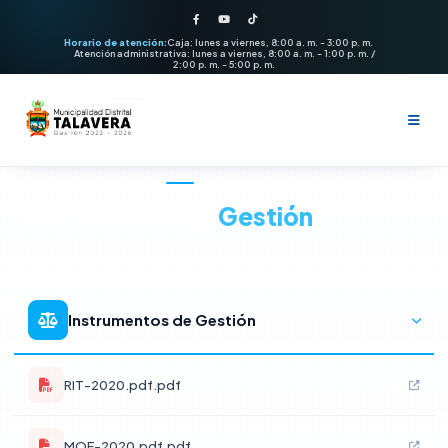
Horario de atención:
Caja: lunes a viernes, 8:00 a. m. - 3:00 p. m.
Atención administrativa: lunes a viernes, 8:00 a. m. - 1:00 p. m. /
2:00 p. m. - 5:00 p. m.
INSTITUCIÓN
Institución
Documentos de
Gestión
Normativa e instrumentos que rigen nuestra gestión municipal
La municipalidad
Municipalidad
Instrumentos de Gestión
Alcalde
Órganos de gobierno
Regidores y Funcionarios
Servicios
RIT-2020.pdf.pdf
Alcaldía
Misión y Visión
Servicios municipales
MOF-2020.pdf.pdf