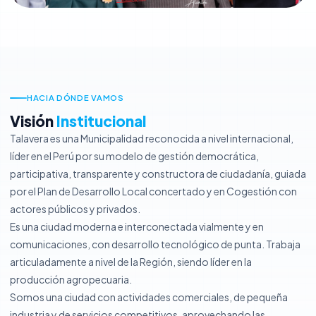
Desarrollo Territorial e Infraestructura
Obras
HACIA DÓNDE VAMOS
Gestión Ambiental y Servicios Municipales
Visión
Institucional
Desarrollo Económico Social
Talavera es una Municipalidad reconocida a nivel internacional,
líder en el Perú por su modelo de gestión democrática,
Oficinas generales
participativa, transparente y constructora de ciudadanía, guiada
por el Plan de Desarrollo Local concertado y en Cogestión con
Atención al Ciudadano y Gestión Documentaria
actores públicos y privados.
Es una ciudad moderna e interconectada vialmente y en
Trámite Documentario
comunicaciones, con desarrollo tecnológico de punta. Trabaja
articuladamente a nivel de la Región, siendo líder en la
Archivo Central
producción agropecuaria.
Somos una ciudad con actividades comerciales, de pequeña
Relaciones Públicas e Imagen Institucional
industria y de servicios competitivos, aprovechando las