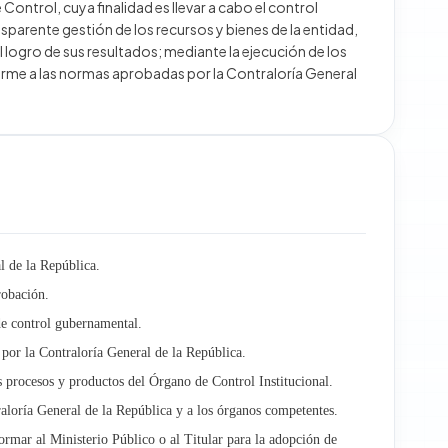
ontrol, cuya finalidad es llevar a cabo el control
sparente gestión de los recursos y bienes de la entidad,
l logro de sus resultados; mediante la ejecución de los
forme a las normas aprobadas por la Contraloría General
l de la República.
robación.
de control gubernamental.
 por la Contraloría General de la República.
s procesos y productos del Órgano de Control Institucional.
raloría General de la República y a los órganos competentes.
ormar al Ministerio Público o al Titular para la adopción de