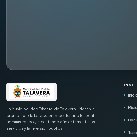
INST
Inici
Misió
La Municipalidad Distrital de Talavera, líder en la
promoción de las acciones de desarrollo local,
Docu
administrando y ejecutando eficientemente los
servicios y la inversión pública.
Tran