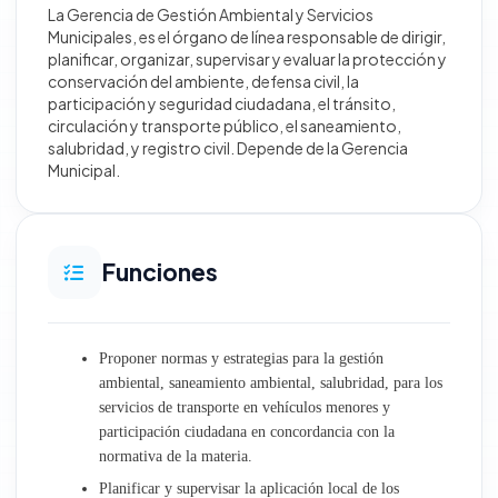
La Gerencia de Gestión Ambiental y Servicios
Municipales, es el órgano de línea responsable de dirigir,
Desarrollo Territorial e Infraestructura
planificar, organizar, supervisar y evaluar la protección y
conservación del ambiente, defensa civil, la
participación y seguridad ciudadana, el tránsito,
Obras
circulación y transporte público, el saneamiento,
salubridad, y registro civil. Depende de la Gerencia
Gestión Ambiental y Servicios Municipales
Municipal.
Desarrollo Económico Social
Funciones
Oficinas generales
Atención al Ciudadano y Gestión Documentaria
Proponer normas y estrategias para la gestión
Trámite Documentario
ambiental, saneamiento ambiental, salubridad, para los
servicios de transporte en vehículos menores y
Archivo Central
participación ciudadana en concordancia con la
normativa de la materia.
Relaciones Públicas e Imagen Institucional
Planificar y supervisar la aplicación local de los