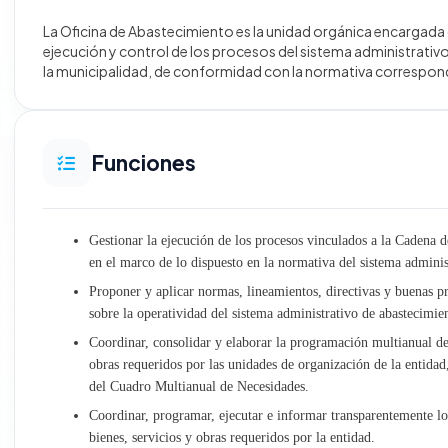
La Oficina de Abastecimiento es la unidad orgánica encargada
Desarrollo Territorial e Infraestructura
ejecución y control de los procesos del sistema administrati
la municipalidad, de conformidad con la normativa correspon
Obras
Gestión Ambiental y Servicios Municipales
Funciones
Desarrollo Económico Social
Gestionar la ejecución de los procesos vinculados a la Cadena 
Oficinas generales
en el marco de lo dispuesto en la normativa del sistema adminis
Atención al Ciudadano y Gestión Documentaria
Proponer y aplicar normas, lineamientos, directivas y buenas pr
sobre la operatividad del sistema administrativo de abastecimien
Trámite Documentario
Coordinar, consolidar y elaborar la programación multianual de 
obras requeridos por las unidades de organización de la entidad,
Archivo Central
del Cuadro Multianual de Necesidades.
Coordinar, programar, ejecutar e informar transparentemente lo
Relaciones Públicas e Imagen Institucional
bienes, servicios y obras requeridos por la entidad.