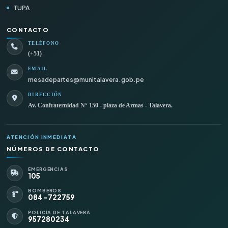
TUPA
CONTACTO
TELÉFONO
(+51)
EMAIL
mesadepartes@munitalavera.gob.pe
DIRECCIÓN
Av. Confraternidad N° 150 - plaza de Armas - Talavera.
ATENCIÓN INMEDIATA
NÚMEROS DE CONTACTO
EMERGENCIAS
105
BOMBEROS
084-722759
POLICÍA DE TALAVERA
957280234