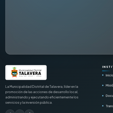
INST
Inici
Misió
La Municipalidad Distrital de Talavera, líder en la
promoción de las acciones de desarrollo local,
Docu
administrando y ejecutando eficientemente los
servicios y la inversión pública.
Tran