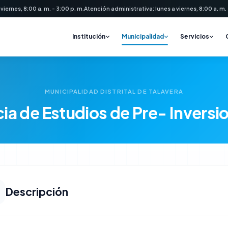
 viernes, 8:00 a. m. - 3:00 p. m.
Atención administrativa: lunes a viernes, 8:00 a. m. -
Institución
Municipalidad
Servicios
MUNICIPALIDAD DISTRITAL DE TALAVERA
a de Estudios de Pre- Inversi
Descripción