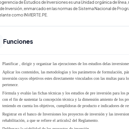
bgerencia de Estudios de Inversiones es una Unidad orgánica de línea, 
 de Inversión, enmarcado en las normas de Sistema Nacional de Progr
elante como INVIERTE.PE.
Funciones
Planificar , dirigir y organizar las ejecuciones de los estudios delas inversion
Aplicar los contenidos, las metodologías y los parámetros de formulación, pá
inversión cuyos objetivos estes directamente vinculados con las multas para lo
pertenece.
Fórmula y evalúo las fichas técnicas y los estudios de pre inversión para los p
con el fin de sustentar la concepción técnica y la dimensión amiento de los pr
teniendo en cuenta los objetivos, cumplidoras de producto e indicadores de r
Registrar en el banco de Inversiones los proyectos de inversión y las inversi
rehabilitación, a que se refiere el artículo2 del Reglamento.
Deliberara la viabilidad de los proyectos de inversión.