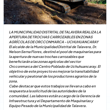
Consejo Municipal
Consultas
Documentos de Gestión
Seguridad Ciudadana
Órgano de Control Institucional
Gestión institucional
Consultas en línea
Unidad de Registro Civil
Nuestras Obras
Procuraduría Pública Municipal
Transparencia
Consulta de Trámite Documentario
LA MUNICIPALIDAD DISTRITAL DE TALAVERA REALIZA LA
15 July 2024
Muni Talavera
Tributos Municipales
CAMPAÑAS
APERTURA DE TROCHAS CARROZABLES EN ZONAS
Comité de Coordinación Local Distrital
Rendición de cuentas
Licencia de Funcionamiento
LA MUNICIPALIDAD DISTRITAL
Noticias
AGRÍCOLAS DE ORCCONMARCA - UCHUHUANCARAY
Atención ciudadana
El alcalde de la Municipalidad Distrital de Talavera, Dr.
DE TALAVERA REALIZA LA
Junta de Delegados Vecinales
Nelson Serna Flores, destinó el pool de maquinarias para
Resoluciones
Trámites y solicitudes
APERTURA DE TROCHAS
la apertura de nuevas trochas carrozables que
Gestión de Riesgos
beneficiarán a las zonas agrícolas del sector
Convocatorias
Gerencias municipales
CARROZABLES EN ZONAS
Desarrollo Urbano Rural
Orcconmarca del Centro Poblado de Uchuhuancaray. El
Maquinaria y Equipos
AGRÍCOLAS DE
objetivo de este proyecto es mejorar la transitabilidad
Gerencia Municipal
vehicular y peatonal de los productores agrarios de la
ORCCONMARCA -
Cotizaciones
Centro Integral del Adulto Mayor
zona.
UCHUHUANCARAY
Administración Tributaria
Cabe destacar que estos trabajos se llevan a cabo en
respuesta a la solicitud de las autoridades de la
comunidad. Las labores están a cargo de la Gerencia de
Ejecución Coactiva y Fiscalización
Infraestructura y el Departamento de Maquinarias y
Equipo Pesado de la Municipalidad de Talavera.
Rentas