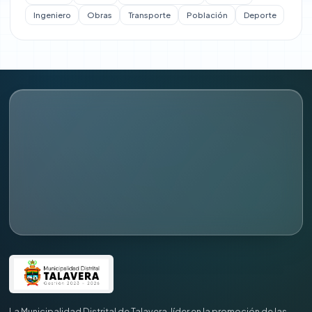
Ingeniero
Obras
Transporte
Población
Deporte
Administración
Recursos Humanos
Planeamiento y Presupuesto
Asesoría Jurídica
Empresa Aguas de Talavera
La Municipalidad Distrital de Talavera, líder en la promoción de las