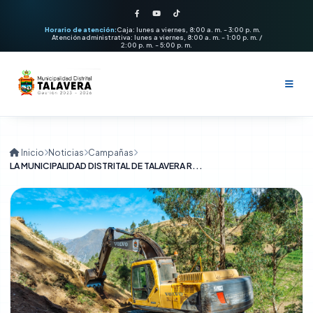
Horario de atención:
Caja: lunes a viernes, 8:00 a. m. - 3:00 p. m.
Atención administrativa: lunes a viernes, 8:00 a. m. - 1:00 p. m. /
2:00 p. m. - 5:00 p. m.
LA MUNICIPALIDAD DISTRITAL 
Institución
Inicio
Noticias
Campañas
LA MUNICIPALIDAD DISTRITAL DE TALAVERA R...
La municipalidad
Municipalidad
Alcalde
Órganos de gobierno
Regidores y Funcionarios
Servicios
Alcaldía
Misión y Visión
Servicios municipales