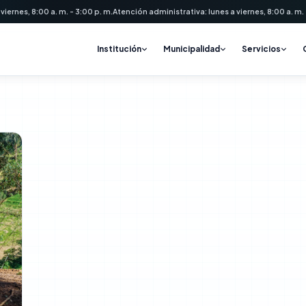
 viernes, 8:00 a. m. - 3:00 p. m.
Atención administrativa: lunes a viernes, 8:00 a. m. -
Institución
Municipalidad
Servicios
idad Distrital de T