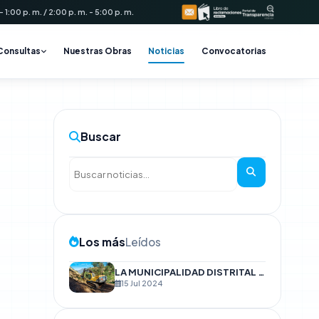
 1:00 p. m. / 2:00 p. m. - 5:00 p. m.
Consultas
Nuestras Obras
Noticias
Convocatorias
alavera
Buscar
Los más
Leídos
LA MUNICIPALIDAD DISTRITAL DE TALAVERA REALIZA LA APERTURA DE TROCHAS CARROZABLES EN ZONAS AGRÍCOLAS DE ORCCONMARCA - UCHUHUANCARAY
15 Jul 2024