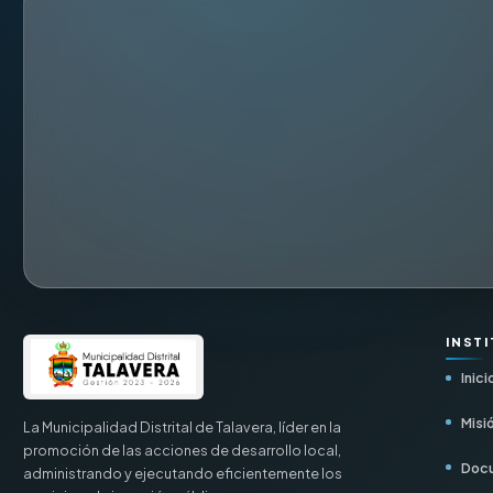
INST
Inici
Misió
La Municipalidad Distrital de Talavera, líder en la
promoción de las acciones de desarrollo local,
Docu
administrando y ejecutando eficientemente los