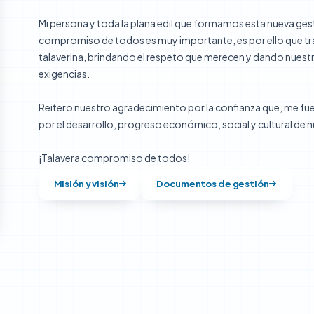
Mi persona y toda la plana edil que formamos esta nueva ge
compromiso de todos es muy importante, es por ello que tr
talaverina, brindando el respeto que merecen y dando nuest
exigencias.
Reitero nuestro agradecimiento por la confianza que, me fue o
por el desarrollo, progreso económico, social y cultural de n
¡Talavera compromiso de todos!
Misión y visión
Documentos de gestión