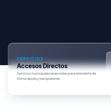
SERVICIOS
Accesos Directos
Servicios municipales esenciales para atenderte de
forma rápida y transparente.