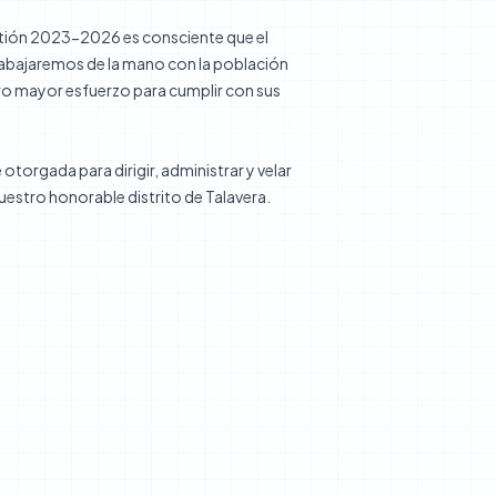
stión 2023-2026 es consciente que el
abajaremos de la mano con la población
ro mayor esfuerzo para cumplir con sus
torgada para dirigir, administrar y velar
uestro honorable distrito de Talavera.