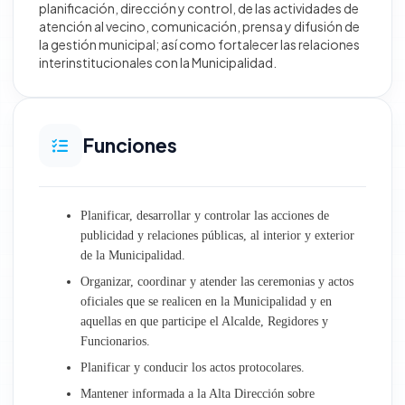
planificación, dirección y control, de las actividades de
atención al vecino, comunicación, prensa y difusión de
Desarrollo Territorial e Infraestructura
la gestión municipal; así como fortalecer las relaciones
interinstitucionales con la Municipalidad.
Obras
Gestión Ambiental y Servicios Municipales
Funciones
Desarrollo Económico Social
Planificar, desarrollar y controlar las acciones de
Oficinas generales
publicidad y relaciones públicas, al interior y exterior
de la Municipalidad.
Atención al Ciudadano y Gestión Documentaria
Organizar, coordinar y atender las ceremonias y actos
oficiales que se realicen en la Municipalidad y en
Trámite Documentario
aquellas en que participe el Alcalde, Regidores y
Funcionarios.
Archivo Central
Planificar y conducir los actos protocolares.
Relaciones Públicas e Imagen Institucional
Mantener informada a la Alta Dirección sobre