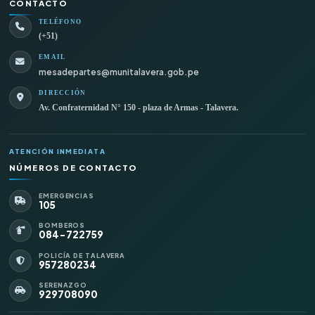
CONTACTO
TELÉFONO
(+51)
EMAIL
mesadepartes@munitalavera.gob.pe
DIRECCIÓN
Av. Confraternidad N° 150 - plaza de Armas - Talavera.
ATENCIÓN INMEDIATA
NÚMEROS DE CONTACTO
EMERGENCIAS
105
BOMBEROS
084-722759
POLICÍA DE TALAVERA
957280234
SERENAZGO
929708090