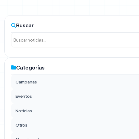
Desarrollo Territorial e Infraestructura
Buscar
Obras
Gestión Ambiental y Servicios Municipales
Desarrollo Económico Social
Categorías
Oficinas generales
Campañas
Atención al Ciudadano y Gestión Documentaria
Eventos
Trámite Documentario
Noticias
Archivo Central
Otros
Relaciones Públicas e Imagen Institucional