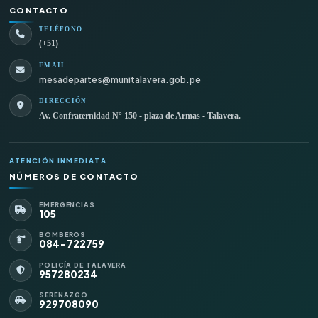
CONTACTO
TELÉFONO
(+51)
EMAIL
mesadepartes@munitalavera.gob.pe
DIRECCIÓN
Av. Confraternidad N° 150 - plaza de Armas - Talavera.
ATENCIÓN INMEDIATA
NÚMEROS DE CONTACTO
EMERGENCIAS
105
BOMBEROS
084-722759
POLICÍA DE TALAVERA
957280234
SERENAZGO
929708090