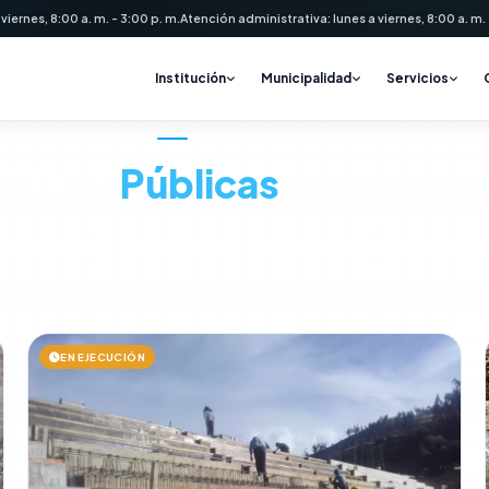
 viernes, 8:00 a. m. - 3:00 p. m.
Atención administrativa: lunes a viernes, 8:00 a. m. -
Institución
Municipalidad
Servicios
INFRAESTRUCTURA
Obras
Públicas
Proyectos de inversión y desarrollo de la gestión municipal de Talaver
EN EJECUCIÓN