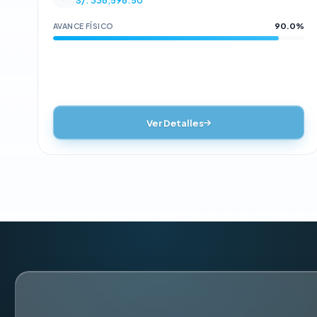
DEPARTAMENTO DE APURIMAC CON CUI N°
2610616.
90.0%
AVANCE FÍSICO
Ver Detalles