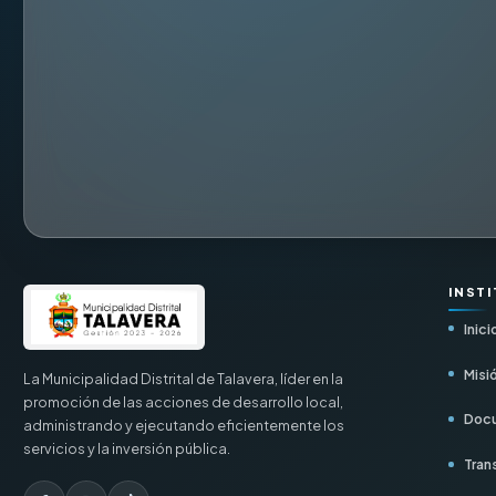
INST
Inici
Misió
La Municipalidad Distrital de Talavera, líder en la
promoción de las acciones de desarrollo local,
Docu
administrando y ejecutando eficientemente los
servicios y la inversión pública.
Tran