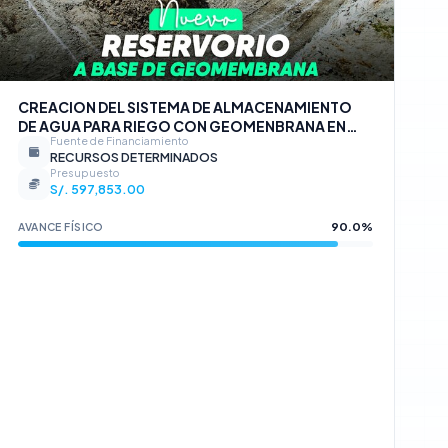
CREACION DEL SISTEMA DE ALMACENAMIENTO
DE AGUA PARA RIEGO CON GEOMENBRANA EN
Fuente de Financiamiento
LAS LOCALIDADES DE CCACCACHA,
RECURSOS DETERMINADOS
OSCOLLOPAMPA Y BUENAVISTA ALTA DEL
Presupuesto
DISTRITO DE TALAVERA - PROVINCIA DE
S/. 597,853.00
ANDAHUAYLAS - DEPARTAMENTO DE APURIMAC
CON CUI N° 2541507.
90.0%
AVANCE FÍSICO