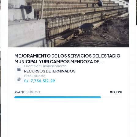
MEJORAMIENTO DE LOS SERVICIOS DEL ESTADIO
MUNICIPAL YURI CAMPOS MENDOZA DEL
Fuente de Financiamiento
DISTRITO DE TALAVERA - PROVINCIA DE
RECURSOS DETERMINADOS
ANDAHUAYLAS - DEPARTAMENTO DE APURIMAC
Presupuesto
CON CUI N° 2481587.
S/. 7,756,512.29
80.0%
AVANCE FÍSICO