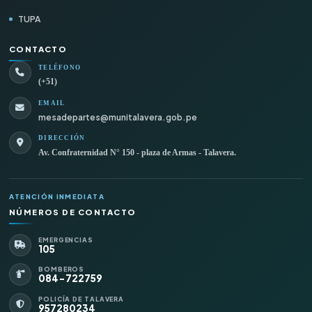
TUPA
CONTACTO
TELÉFONO
(+51)
EMAIL
mesadepartes@munitalavera.gob.pe
DIRECCIÓN
Av. Confraternidad N° 150 - plaza de Armas - Talavera.
ATENCIÓN INMEDIATA
NÚMEROS DE CONTACTO
EMERGENCIAS
105
BOMBEROS
084-722759
POLICÍA DE TALAVERA
957280234