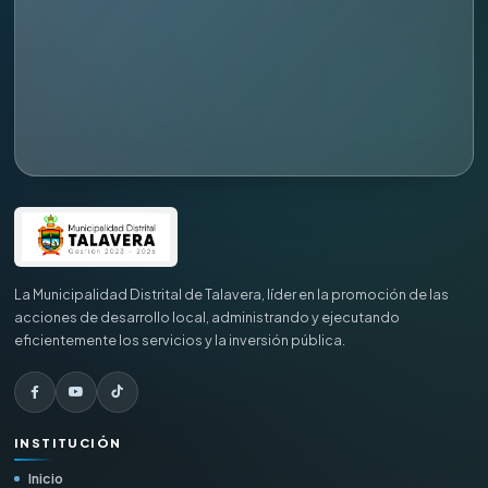
Desarrollo Territorial e Infraestructura
Obras
Gestión Ambiental y Servicios Municipales
Desarrollo Económico Social
Oficinas generales
La Municipalidad Distrital de Talavera, líder en la promoción de las
Atención al Ciudadano y Gestión Documentaria
acciones de desarrollo local, administrando y ejecutando
eficientemente los servicios y la inversión pública.
Trámite Documentario
Archivo Central
INSTITUCIÓN
Relaciones Públicas e Imagen Institucional
Inicio